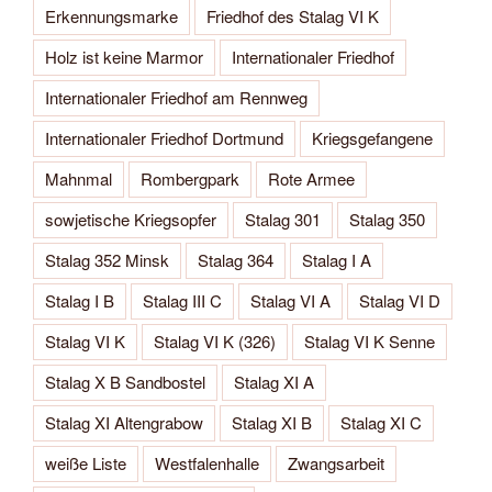
Erkennungsmarke
Friedhof des Stalag VI K
Holz ist keine Marmor
Internationaler Friedhof
Internationaler Friedhof am Rennweg
Internationaler Friedhof Dortmund
Kriegsgefangene
Mahnmal
Rombergpark
Rote Armee
sowjetische Kriegsopfer
Stalag 301
Stalag 350
Stalag 352 Minsk
Stalag 364
Stalag I A
Stalag I B
Stalag III C
Stalag VI A
Stalag VI D
Stalag VI K
Stalag VI K (326)
Stalag VI K Senne
Stalag X B Sandbostel
Stalag XI A
Stalag XI Altengrabow
Stalag XI B
Stalag XI C
weiße Liste
Westfalenhalle
Zwangsarbeit