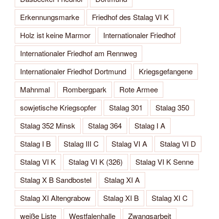
Erkennungsmarke
Friedhof des Stalag VI K
Holz ist keine Marmor
Internationaler Friedhof
Internationaler Friedhof am Rennweg
Internationaler Friedhof Dortmund
Kriegsgefangene
Mahnmal
Rombergpark
Rote Armee
sowjetische Kriegsopfer
Stalag 301
Stalag 350
Stalag 352 Minsk
Stalag 364
Stalag I A
Stalag I B
Stalag III C
Stalag VI A
Stalag VI D
Stalag VI K
Stalag VI K (326)
Stalag VI K Senne
Stalag X B Sandbostel
Stalag XI A
Stalag XI Altengrabow
Stalag XI B
Stalag XI C
weiße Liste
Westfalenhalle
Zwangsarbeit