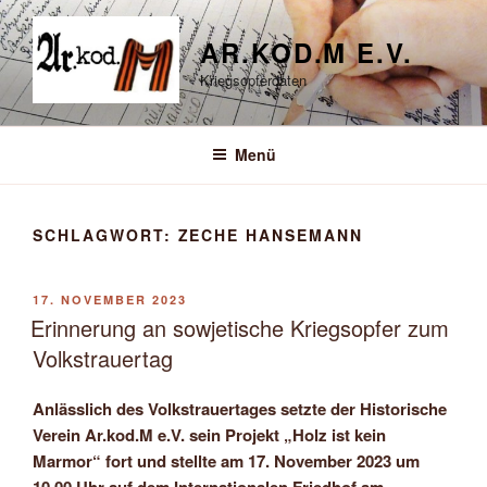
Zum
Inhalt
AR.KOD.M E.V.
springen
Kriegsopferdaten
Menü
SCHLAGWORT:
ZECHE HANSEMANN
VERÖFFENTLICHT
17. NOVEMBER 2023
AM
Erinnerung an sowjetische Kriegsopfer zum
Volkstrauertag
Anlässlich des Volkstrauertages setzte der Historische
Verein Ar.kod.M e.V. sein Projekt „Holz ist kein
Marmor“ fort und stellte am 17. November 2023 um
10.00 Uhr auf dem Internationalen Friedhof am