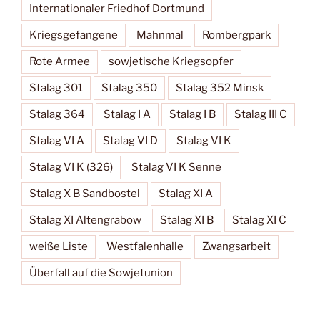
Internationaler Friedhof Dortmund
Kriegsgefangene
Mahnmal
Rombergpark
Rote Armee
sowjetische Kriegsopfer
Stalag 301
Stalag 350
Stalag 352 Minsk
Stalag 364
Stalag I A
Stalag I B
Stalag III C
Stalag VI A
Stalag VI D
Stalag VI K
Stalag VI K (326)
Stalag VI K Senne
Stalag X B Sandbostel
Stalag XI A
Stalag XI Altengrabow
Stalag XI B
Stalag XI C
weiße Liste
Westfalenhalle
Zwangsarbeit
Überfall auf die Sowjetunion