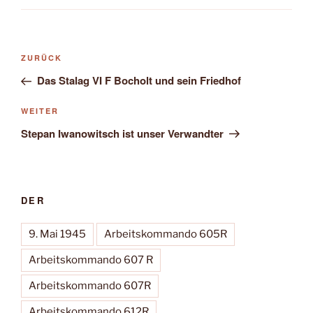
Beitragsnavigation
Vorheriger
ZURÜCK
Beitrag
Das Stalag VI F Bocholt und sein Friedhof
Nächster
WEITER
Beitrag
Stepan Iwanowitsch ist unser Verwandter
DER
9. Mai 1945
Arbeitskommando 605R
Arbeitskommando 607 R
Arbeitskommando 607R
Arbeitskommando 612R