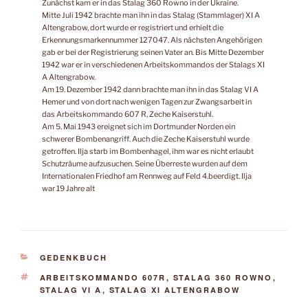
Zunächst kam er in das Stalag 360 Rowno in der Ukraine.
Mitte Juli 1942 brachte man ihn in das Stalag (Stammlager) XI A
Altengrabow, dort wurde er registriert und erhielt die
Erkennungsmarkennummer 127047. Als nächsten Angehörigen
gab er bei der Registrierung seinen Vater an. Bis Mitte Dezember
1942 war er in verschiedenen Arbeitskommandos der Stalags XI
A Altengrabow.
Am 19. Dezember 1942 dann brachte man ihn in das Stalag VI A
Hemer und von dort nach wenigen Tagen zur Zwangsarbeit in
das Arbeitskommando 607 R, Zeche Kaiserstuhl.
Am 5. Mai 1943 ereignet sich im Dortmunder Norden ein
schwerer Bombenangriff. Auch die Zeche Kaiserstuhl wurde
getroffen. Ilja starb im Bombenhagel, ihm war es nicht erlaubt
Schutzräume aufzusuchen. Seine Überreste wurden auf dem
Internationalen Friedhof am Rennweg auf Feld 4.beerdigt. Ilja
war 19 Jahre alt
KATEGORIEN
GEDENKBUCH
SCHLAGWÖRTER
ARBEITSKOMMANDO 607R
,
STALAG 360 ROWNO
,
STALAG VI A
,
STALAG XI ALTENGRABOW