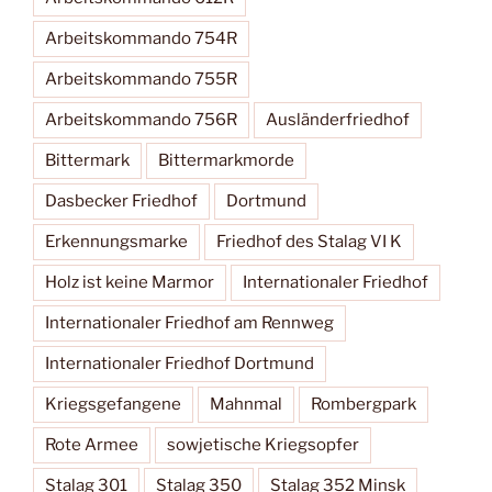
Arbeitskommando 754R
Arbeitskommando 755R
Arbeitskommando 756R
Ausländerfriedhof
Bittermark
Bittermarkmorde
Dasbecker Friedhof
Dortmund
Erkennungsmarke
Friedhof des Stalag VI K
Holz ist keine Marmor
Internationaler Friedhof
Internationaler Friedhof am Rennweg
Internationaler Friedhof Dortmund
Kriegsgefangene
Mahnmal
Rombergpark
Rote Armee
sowjetische Kriegsopfer
Stalag 301
Stalag 350
Stalag 352 Minsk