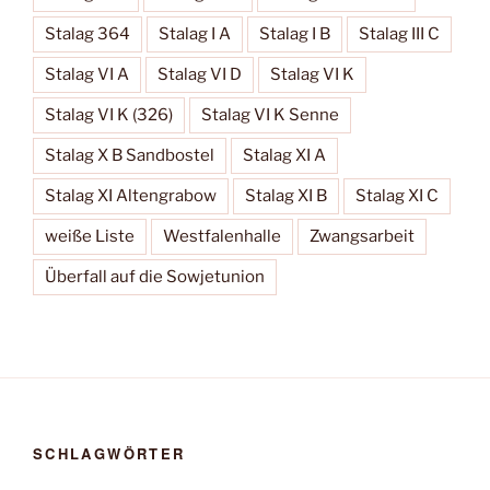
Stalag 364
Stalag I A
Stalag I B
Stalag III C
Stalag VI A
Stalag VI D
Stalag VI K
Stalag VI K (326)
Stalag VI K Senne
Stalag X B Sandbostel
Stalag XI A
Stalag XI Altengrabow
Stalag XI B
Stalag XI C
weiße Liste
Westfalenhalle
Zwangsarbeit
Überfall auf die Sowjetunion
SCHLAGWÖRTER