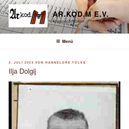
Zum
Inhalt
AR.KOD.M E.V.
springen
Kriegsopferdaten
Menü
VERÖFFENTLICHT
3. JULI 2023
VON
HANNELORE TÖLKE
AM
Ilja Dolgij