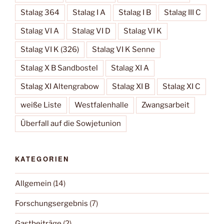
Stalag 364
Stalag I A
Stalag I B
Stalag III C
Stalag VI A
Stalag VI D
Stalag VI K
Stalag VI K (326)
Stalag VI K Senne
Stalag X B Sandbostel
Stalag XI A
Stalag XI Altengrabow
Stalag XI B
Stalag XI C
weiße Liste
Westfalenhalle
Zwangsarbeit
Überfall auf die Sowjetunion
KATEGORIEN
Allgemein
(14)
Forschungsergebnis
(7)
Gastbeiträge
(2)