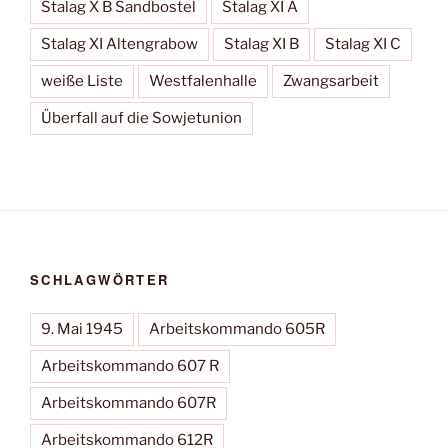
Stalag X B Sandbostel
Stalag XI A
Stalag XI Altengrabow
Stalag XI B
Stalag XI C
weiße Liste
Westfalenhalle
Zwangsarbeit
Überfall auf die Sowjetunion
SCHLAGWÖRTER
9. Mai 1945
Arbeitskommando 605R
Arbeitskommando 607 R
Arbeitskommando 607R
Arbeitskommando 612R