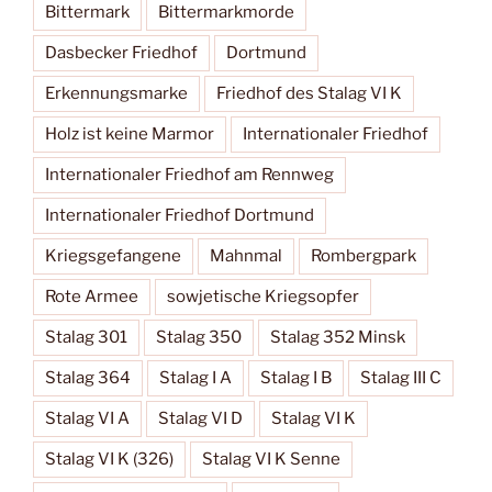
Bittermark
Bittermarkmorde
Dasbecker Friedhof
Dortmund
Erkennungsmarke
Friedhof des Stalag VI K
Holz ist keine Marmor
Internationaler Friedhof
Internationaler Friedhof am Rennweg
Internationaler Friedhof Dortmund
Kriegsgefangene
Mahnmal
Rombergpark
Rote Armee
sowjetische Kriegsopfer
Stalag 301
Stalag 350
Stalag 352 Minsk
Stalag 364
Stalag I A
Stalag I B
Stalag III C
Stalag VI A
Stalag VI D
Stalag VI K
Stalag VI K (326)
Stalag VI K Senne