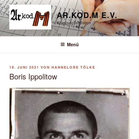
Zum
Inhalt
AR.KOD.M E.V.
springen
Kriegsopferdaten
Menü
VERÖFFENTLICHT
19. JUNI 2021
VON
HANNELORE TÖLKE
AM
Boris Ippolitow