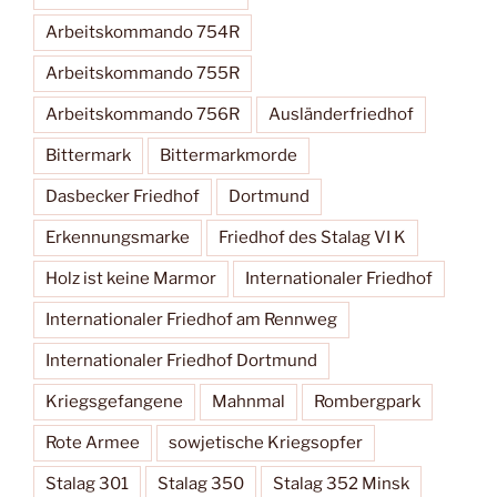
Arbeitskommando 754R
Arbeitskommando 755R
Arbeitskommando 756R
Ausländerfriedhof
Bittermark
Bittermarkmorde
Dasbecker Friedhof
Dortmund
Erkennungsmarke
Friedhof des Stalag VI K
Holz ist keine Marmor
Internationaler Friedhof
Internationaler Friedhof am Rennweg
Internationaler Friedhof Dortmund
Kriegsgefangene
Mahnmal
Rombergpark
Rote Armee
sowjetische Kriegsopfer
Stalag 301
Stalag 350
Stalag 352 Minsk