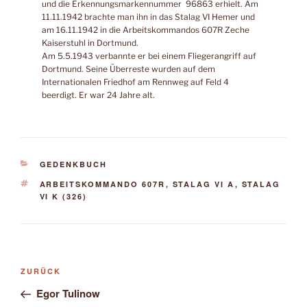
und die Erkennungsmarkennummer 96863 erhielt. Am
11.11.1942 brachte man ihn in das Stalag VI Hemer und
am 16.11.1942 in die Arbeitskommandos 607R Zeche
Kaiserstuhl in Dortmund.
Am 5.5.1943 verbannte er bei einem Fliegerangriff auf
Dortmund. Seine Überreste wurden auf dem
Internationalen Friedhof am Rennweg auf Feld 4
beerdigt. Er war 24 Jahre alt.
KATEGORIEN
GEDENKBUCH
SCHLAGWÖRTER
ARBEITSKOMMANDO 607R
,
STALAG VI A
,
STALAG
VI K (326)
Beitragsnavigation
Vorheriger
ZURÜCK
Beitrag
Egor Tulinow