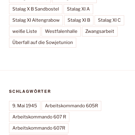
Stalag X B Sandbostel
Stalag XI A
Stalag XI Altengrabow
Stalag XI B
Stalag XI C
weiße Liste
Westfalenhalle
Zwangsarbeit
Überfall auf die Sowjetunion
SCHLAGWÖRTER
9. Mai 1945
Arbeitskommando 605R
Arbeitskommando 607 R
Arbeitskommando 607R