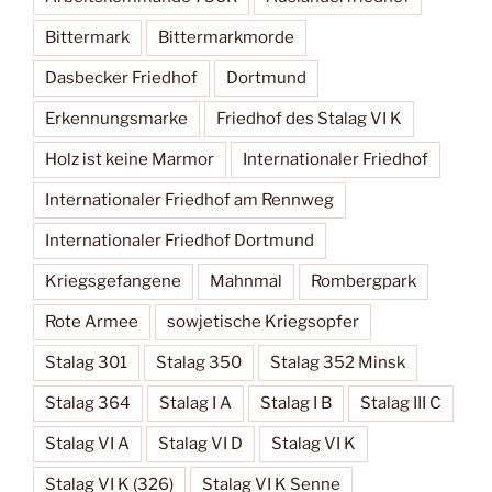
Bittermark
Bittermarkmorde
Dasbecker Friedhof
Dortmund
Erkennungsmarke
Friedhof des Stalag VI K
Holz ist keine Marmor
Internationaler Friedhof
Internationaler Friedhof am Rennweg
Internationaler Friedhof Dortmund
Kriegsgefangene
Mahnmal
Rombergpark
Rote Armee
sowjetische Kriegsopfer
Stalag 301
Stalag 350
Stalag 352 Minsk
Stalag 364
Stalag I A
Stalag I B
Stalag III C
Stalag VI A
Stalag VI D
Stalag VI K
Stalag VI K (326)
Stalag VI K Senne