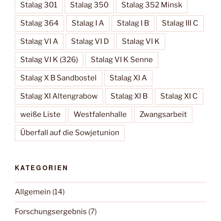
Stalag 301
Stalag 350
Stalag 352 Minsk
Stalag 364
Stalag I A
Stalag I B
Stalag III C
Stalag VI A
Stalag VI D
Stalag VI K
Stalag VI K (326)
Stalag VI K Senne
Stalag X B Sandbostel
Stalag XI A
Stalag XI Altengrabow
Stalag XI B
Stalag XI C
weiße Liste
Westfalenhalle
Zwangsarbeit
Überfall auf die Sowjetunion
KATEGORIEN
Allgemein
(14)
Forschungsergebnis
(7)