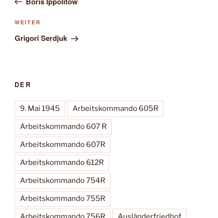
Boris Ippolitow
Nächster
WEITER
Beitrag
Grigori Serdjuk
DER
9. Mai 1945
Arbeitskommando 605R
Arbeitskommando 607 R
Arbeitskommando 607R
Arbeitskommando 612R
Arbeitskommando 754R
Arbeitskommando 755R
Arbeitskommando 756R
Ausländerfriedhof