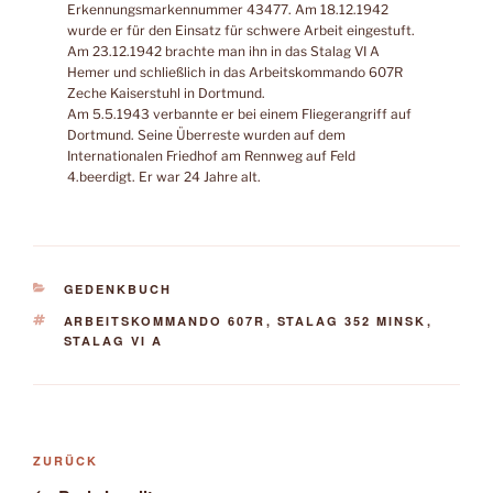
Erkennungsmarkennummer 43477. Am 18.12.1942
wurde er für den Einsatz für schwere Arbeit eingestuft.
Am 23.12.1942 brachte man ihn in das Stalag VI A
Hemer und schließlich in das Arbeitskommando 607R
Zeche Kaiserstuhl in Dortmund.
Am 5.5.1943 verbannte er bei einem Fliegerangriff auf
Dortmund. Seine Überreste wurden auf dem
Internationalen Friedhof am Rennweg auf Feld
4.beerdigt. Er war 24 Jahre alt.
KATEGORIEN
GEDENKBUCH
SCHLAGWÖRTER
ARBEITSKOMMANDO 607R
,
STALAG 352 MINSK
,
STALAG VI A
Beitragsnavigation
Vorheriger
ZURÜCK
Beitrag