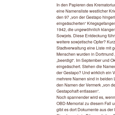
In den Papieren des Krematoriu
eine Namensliste westlicher Kri
den 97 „von der Gestapo hinger
eingeäscherten“ Kriegsgefang
1942, die ungewöhnlich klangen.
Sowjets. Diese Entdeckung führ
weitere sowjetische Opfer? Kurz
Stadtverwaltung eine Liste mit
Menschen wurden in Dortmund „
„beerdigt“. Im September und O
eingeäschert. Stehen die Name
der Gestapo? Und wirklich ein V
mehrere Namen sind in beiden Li
den Namen der Vermerk „von de
Gestapohaft entlassen“.
Noch spannender wird es, wen
OBD-Memorial zu diesem Fall un
gibt es dort Dokumente aus der