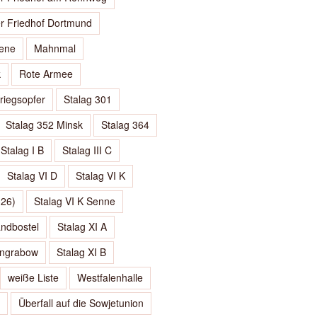
er Friedhof Dortmund
ene
Mahnmal
k
Rote Armee
riegsopfer
Stalag 301
Stalag 352 Minsk
Stalag 364
Stalag I B
Stalag III C
Stalag VI D
Stalag VI K
326)
Stalag VI K Senne
andbostel
Stalag XI A
tengrabow
Stalag XI B
weiße Liste
Westfalenhalle
Überfall auf die Sowjetunion