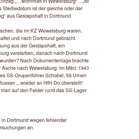
ntrag „…wohnhaft in Wewelsburg“ .. „ist
 Sterbedatum ist der gleiche oder der
ng“ aus Gestapohaft in Dortmund
nschen, die im KZ Wewelsburg waren,
haftet und nach Dortmund gebracht
ssung aus der Gestapohaft, am
burg verstarben, danach nach Dortmund
rt wurden? Nach Dokumentenlage brachte
er Asche nach Wewelsburg. Im März 1943
es SS-Grupenführer Schobel, 55 Urnen
ussen „..wieder an HfH-Do überstellt“.
 man auf den Felder rund das SS-Lager
te in Dortmund wegen fehlender
rsuchungen an.