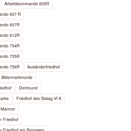
Arbeitskommando 605R
ando 607 R
ando 607R
ando 612R
ando 754R
ando 755R
ando 756R
Ausländerfriedhof
Bittermarkmorde
iedhof
Dortmund
arke
Friedhof des Stalag VI K
e Marmor
er Friedhof
ler Friedhof am Rennweg