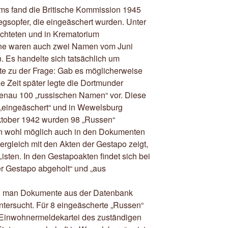
ms fand die Britische Kommission 1945
egsopfer, die eingeäschert wurden. Unter
ichteten und in Krematorium
ene waren auch zwei Namen vom Juni
 Es handelte sich tatsächlich um
te zu der Frage: Gab es möglicherweise
e Zeit später legte die Dortmunder
 genau 100 „russischen Namen“ vor. Diese
eingeäschert“ und in Wewelsburg
ktober 1942 wurden 98 „Russen“
n wohl möglich auch in den Dokumenten
ergleich mit den Akten der Gestapo zeigt,
sten. In den Gestapoakten findet sich bei
r Gestapo abgeholt“ und „aus
n man Dokumente aus der Datenbank
tersucht. Für 8 eingeäscherte „Russen“
 Einwohnermeldekartei des zuständigen