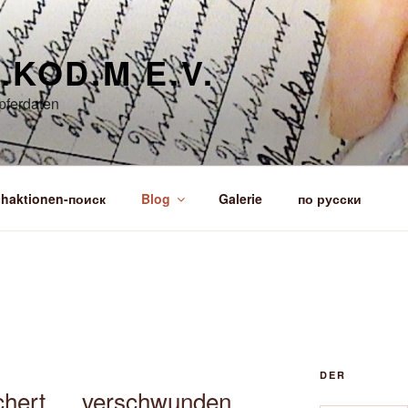
.KOD.M E.V.
pferdaten
haktionen-поиск
Blog
Galerie
по русски
DER
chert … verschwunden