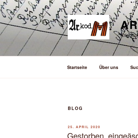
Zum
Inhalt
springen
AR
Kriegso
Startseite
Über uns
Suc
BLOG
VERÖFFENTLICHT
25. APRIL 2020
AM
Gestorben, eingeäs