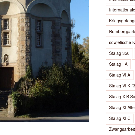
International
Kriegsgefang
Rombergpar
sowjetische K
Stalag 350
Stalag I A
Stalag VI A
Stalag VI K (
Stalag X B S
Stalag XI Al
Stalag XI C
Zwangsarbeit