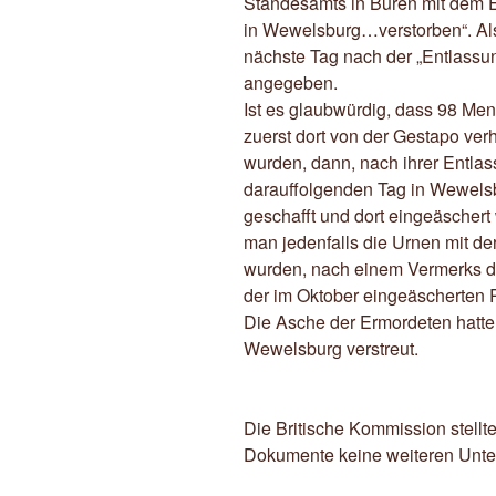
Standesamts in Büren mit dem Ei
in Wewelsburg…verstorben“. Als
nächste Tag nach der „Entlassu
angegeben.
Ist es glaubwürdig, dass 98 Me
zuerst dort von der Gestapo ver
wurden, dann, nach ihrer Entla
darauffolgenden Tag in Wewels
geschafft und dort eingeäsche
man jedenfalls die Urnen mit d
wurden, nach einem Vermerks d
der im Oktober eingeäscherten R
Die Asche der Ermordeten hatte
Wewelsburg verstreut.
Die Britische Kommission stell
Dokumente keine weiteren Unte